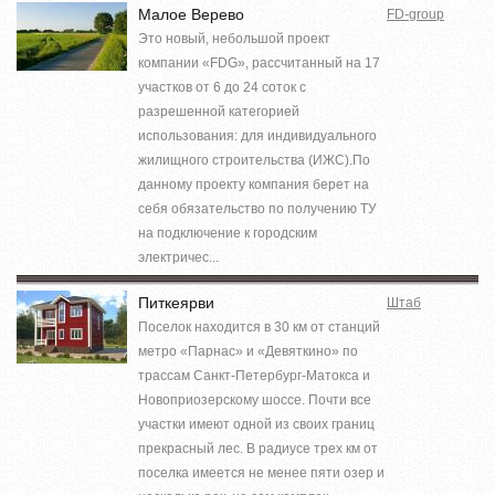
Малое Верево
FD-group
Это новый, небольшой проект
компании «FDG», рассчитанный на 17
участков от 6 до 24 соток с
разрешенной категорией
использования: для индивидуального
жилищного строительства (ИЖС).По
данному проекту компания берет на
себя обязательство по получению ТУ
на подключение к городским
электричес...
Питкеярви
Штаб
Поселок находится в 30 км от станций
метро «Парнас» и «Девяткино» по
трассам Санкт-Петербург-Матокса и
Новоприозерскому шоссе. Почти все
участки имеют одной из своих границ
прекрасный лес. В радиусе трех км от
поселка имеется не менее пяти озер и