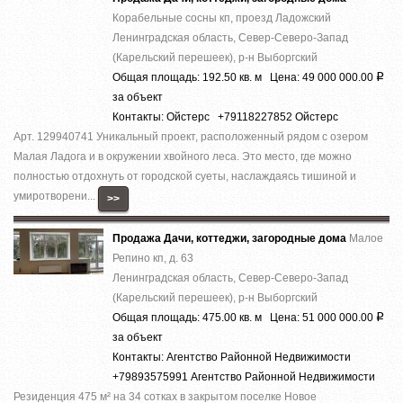
Корабельные сосны кп, проезд Ладожский
Ленинградская область, Север-Северо-Запад
(Карельский перешеек), р-н Выборгский
Общая площадь: 192.50 кв. м Цена: 49 000 000.00
Р
за объект
Контакты: Ойстерс +79118227852 Ойстерс
Арт. 129940741 Уникальный проект, расположенный рядом с озером
Малая Ладога и в окружении хвойного леса. Это место, где можно
полностью отдохнуть от городской суеты, наслаждаясь тишиной и
умиротворени...
>>
Продажа Дачи, коттеджи, загородные дома
Малое
Репино кп, д. 63
Ленинградская область, Север-Северо-Запад
(Карельский перешеек), р-н Выборгский
Общая площадь: 475.00 кв. м Цена: 51 000 000.00
Р
за объект
Контакты: Агентство Районной Недвижимости
+79893575991 Агентство Районной Недвижимости
Резиденция 475 м² на 34 сотках в закрытом поселке Новое