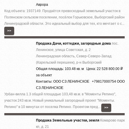
Аврора
Код объекта: 1937149. Продаётся превосходный земельный участок в
Полянском сельском поселении, посёлок Горьковское, Выборгский район
Ленинградской области. Это идеальный выбор для тех, кто мечтает о с...
>>
Продажа Дачи, коттеджи, загородные дома
пос.
Ленинское, улица Советская, д. 2
Ленинградская область, Север-Северо-Запад
(Карельский перешеек), р-н Выборгский
Общая площадь: 103.48 кв. м Цена: 22 528 800.00
Р
за объект
Контакты: ООО СЗ ЛЕНИНСКОЕ +79817000754 ООО
СЗ ЛЕНИНСКОЕ
Урбан-вилла 1.3 общей площадью 103,48 кв.м. в ''Моменты Репино'',
участок 243 кв.м. Новый уникальный загородный проект ''Моменты.
Репино'' в 10 минутах от поселка Репино. Проектом пред...
>>
Продажа Земельные участки, земля
Комарово парк
кп, д. 21