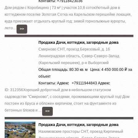
Контакты: +79118423036
Дом рядом с Коробицино | 73 м² | участок 10,8 сотокУютный дом в
коттеджном поселке Золотая Сотка на Карельском перешейке локация,
куда приезжают отдыхать круглый год: зимой горнолыжные курорты,
лето...
>>
Продажа Дачи, коттеджи, загородные дома
Смирново СНТ, проезд Березовый, д. 16
Ленинградская область, Север-Северо-Запад
(Карельский перешеек), р-н Выборгский
Общая площадь: 80.30 кв. м Цена: 4 450 000.00
за
Р
объект
Контакты: Адвекс +79111944843 Адвекс
ID: 312356Хороший добротный дом в небольшом статусном
садоводстве ''Смирново'', с соседями, проживающими круглый год! Дом
постоен из бруса и обложен кирпичом, стоит на фунтаменте из
бетонных блоков и ...
>>
Продажа Дачи, коттеджи, загородные дома
Нахимовские просторы СНТ, проезд Кирпичный