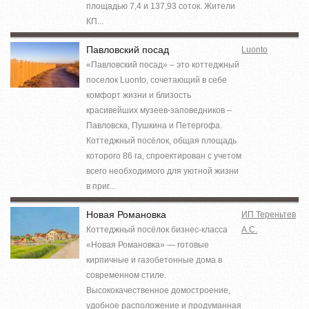
площадью 7,4 и 137,93 соток. Жители
КП...
Павловский посад
Luonto
«Павловский посад» – это коттеджный
поселок Luonto, сочетающий в себе
комфорт жизни и близость
красивейших музеев-заповедников –
Павловска, Пушкина и Петергофа.
Коттеджный посёлок, общая площадь
которого 86 га, спроектирован с учетом
всего необходимого для уютной жизни
в приг...
Новая Романовка
ИП Тереньтев
Коттеджный посёлок бизнес-класса
А.С.
«Новая Романовка» — готовые
кирпичные и газобетонные дома в
современном стиле.
Высококачественное домостроение,
удобное расположение и продуманная