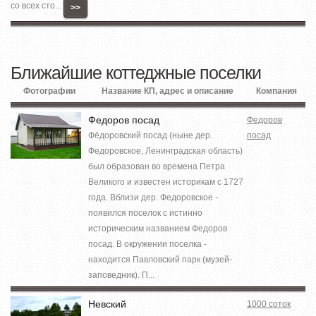
со всех сто...
>>
Ближайшие коттеджные поселки
Фотографии
Название КП, адрес и описание
Компания
Федоров посад
Федоров
Фёдоровский посад (ныне дер.
посад
Федоровское, Ленинградская область)
был образован во времена Петра
Великого и известен историкам с 1727
года. Вблизи дер. Федоровское -
появился поселок с истинно
историческим названием Федоров
посад. В окружении поселка -
находится Павловский парк (музей-
заповедник). П...
Невский
1000 соток