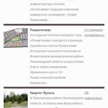
инфраструктура посёлка
обеспечивают будущим новоселам
комфортное проживание. «Новая
Романовка&r...
Разметелево
1-я Академия
Коттеджный посёлок городского типа
недвижимости
«Разметелево» находится в границах
населённого пункта Разметелево
Колтушского сельского поселения во
Всеволожском муниципальном районе
Ленинградской области на расстоянии
9 км от КАД в направлении
Мурманского шоссе. От
Разметелевской развязки
Мурманског...
Квартет Вуокса
ЛВ-
В Приозерском районе Ленинградской
девелопмент
области, на берегу реки Вуокса-Вирта,