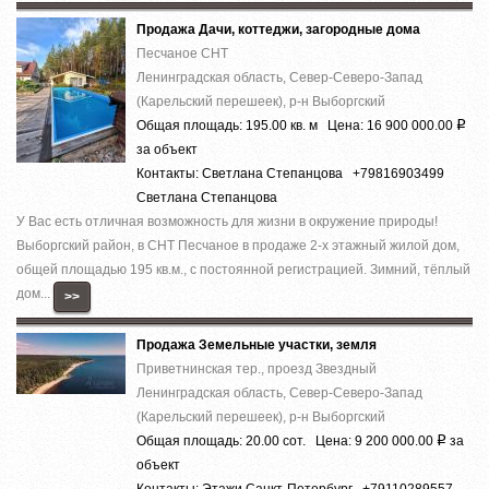
Продажа Дачи, коттеджи, загородные дома
Песчаное СНТ
Ленинградская область, Север-Северо-Запад
(Карельский перешеек), р-н Выборгский
Общая площадь: 195.00 кв. м Цена: 16 900 000.00
Р
за объект
Контакты: Светлана Степанцова +79816903499
Светлана Степанцова
У Вас есть отличная возможность для жизни в окружение природы!
Выборгский район, в СНТ Песчаное в продаже 2-х этажный жилой дом,
общей площадью 195 кв.м., с постоянной регистрацией. Зимний, тёплый
дом...
>>
Продажа Земельные участки, земля
Приветнинская тер., проезд Звездный
Ленинградская область, Север-Северо-Запад
(Карельский перешеек), р-н Выборгский
Общая площадь: 20.00 сот. Цена: 9 200 000.00
за
Р
объект
Контакты: Этажи Санкт-Петербург +79110289557