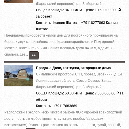
(Карельский перешеек), р-н Выборгский
Общая площадь: 84.00 кв. м Цена: 10 500 000.00
Р
за объект
Контакты: Ксения Шатова +79118277863 Ксения
Шатова
Предлагаем приобрести жилой дом для постоянного проживания на
берегах двух красивейших озер Красногвардейского и Подгорного!
Мечта рыбака и грибника! Общая площадь дома 84 кв.м, в доме 3
спальни, две...
>>
Продажа Дачи, коттеджи, загородные дома
Симагинские просторы СНТ, проезд Весенний, д. 14
Ленинградская область, Север-Северо-Запад
(Карельский перешеек), р-н Выборгский
Общая площадь: 60.00 кв. м Цена: 7 500 000.00
за
Р
объект
Контакты: +79117683669
Расположен в экологически чистом районе ЛО с удобной транспортной
доступностью в любое время, отсутствие пробок (за редким
исключением). Участок расположен на возвышенности, сухой, ровный,