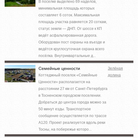
В поселке выделено 69 наделов,
минимальная площадь которых
составляет 6 соток. Максимальная
площадь участка равняется 20 соткам,
статус земли — ДНП. От шоссе к КП
ведёт асфальтированная дорога.
Оборудован пост охраны на въезде и
ведётся круглосуточная охрана всего
посёлка. Внутриквартальные д...
Семейные ценности
Зелёная
Коттеджный поселок «Семейные
долина
Ценности» располагается на
расстоянии 27 км от Санкт-Петербурга
в Тосненском городском поселении.
Добраться до центра города можно за
50 минут езды. Транспортное
сообщение осуществляется по трассе
А120. Проект реализуется вдоль реки
Тосны, на побережье которо...