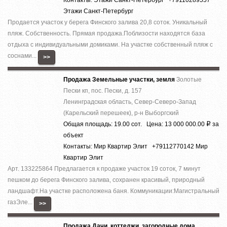
Этажи Санкт-Петербург
Продается участок у берега Финского залива 20,8 соток. Уникальный
пляж. Собственность. Прямая продажа.Поблизости находятся база
отдыха с индивидуальными домиками. На участке собственный пляж с
соснами...
>>
Продажа Земельные участки, земля
Золотые
Пески кп, пос. Пески, д. 157
Ленинградская область, Север-Северо-Запад
(Карельский перешеек), р-н Выборгский
Общая площадь: 19.00 сот. Цена: 13 000 000.00
за
Р
объект
Контакты: Мир Квартир Элит +79112770142 Мир
Квартир Элит
Арт. 133225864 Предлагается к продаже участок 19 соток, 7 минут
пешком до берега Финского залива, сохранен красивый, природный
ландшафт.На участке расположена баня. Коммуникации:Магистральный
газЭле...
>>
Продажа Дачи, коттеджи, загородные дома