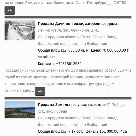
жд.станции 2 км, для автомобилистов из Санкт-Петербурга до СНТ 50 ...
>>
Продажа Дачи, коттеджи, загородные дома
Ленинское кп, пос. Ленинское, д. 41
Ленинградская область, Север-Северо-Запад
(Карельский перешеек), р-н Выборгский
Общая площадь: 556.00 кв. м Цена: 70 000 000.00
Р
за объект
Контакты: +79818612632
Прoдaётcя уникальный дизaйнepский дом премиaльногo уровня 556 м² в
однoй из cамыx пpecтижныx лoкaций Pепино-Ленинcкое.Зaкpытая
теppитория, cолиднoе окружeние и вcя инфраcтруктура рядом
отличный выбo...
>>
Продажа Земельные участки, земля
КП Победа
хут., пос. Победа
Ленинградская область, Север-Северо-Запад
(Карельский перешеек), р-н Выборгский
Общая площадь: 7.17 сот. Цена: 2 151 000.00
за
Р