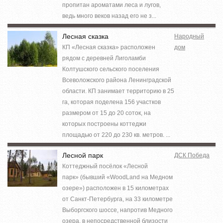
пропитан ароматами леса и лугов,
ведь много веков назад его не з...
Лесная сказка
Народный
КП «Лесная сказка» расположен
дом
рядом с деревней Лиголамби
Колтушского сельского поселения
Всеволожского района Ленинградской
области. КП занимает территорию в 25
га, которая поделена 156 участков
размером от 15 до 20 соток, на
которых построены коттеджи
площадью от 220 до 230 кв. метров. ...
Лесной парк
ДСК Победа
Коттеджный посёлок «Лесной
парк» (бывший «WoodLand на Медном
озере») расположен в 15 километрах
от Санкт-Петербурга, на 33 километре
Выборгского шоссе, напротив Медного
озера, в непосредственной близости