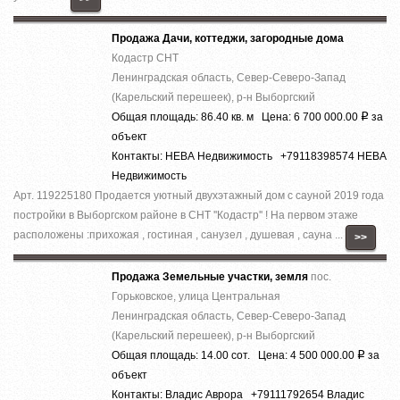
Продажа Дачи, коттеджи, загородные дома
Кодастр СНТ
Ленинградская область, Север-Северо-Запад
(Карельский перешеек), р-н Выборгский
Общая площадь: 86.40 кв. м Цена: 6 700 000.00
за
Р
объект
Контакты: НЕВА Недвижимость +79118398574 НЕВА
Недвижимость
Арт. 119225180 Продается уютный двухэтажный дом с сауной 2019 года
постройки в Выборгском районе в СНТ ''Кодастр'' ! На первом этаже
расположены :прихожая , гостиная , санузел , душевая , сауна ...
>>
Продажа Земельные участки, земля
пос.
Горьковское, улица Центральная
Ленинградская область, Север-Северо-Запад
(Карельский перешеек), р-н Выборгский
Общая площадь: 14.00 сот. Цена: 4 500 000.00
за
Р
объект
Контакты: Владис Аврора +79111792654 Владис