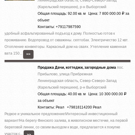
Ленинградская область, Север-Северо-Запад
(Карельский перешеек), р-н Выборгский
Общая площадь: 92.00 кв. м Цена: 7 800 000.00
за
Р
объект
Контакты: +79117987590
удобный асфальтированный подъезд к дому. Полностью готов к
проживанию. Водопровод от скважины. септобак. Электричество 12 квт.
Отопление конвекторы. Каркасный дом на сваях. Утепление каменная
вата 150...
>>
Продажа Дачи, коттеджи, загородные дома
пос.
Прибылово, улица Прибрежная
Ленинградская область, Север-Северо-Запад
(Карельский перешеек), р-н Выборгский
Общая площадь: 40.00 кв. м Цена: 10 300 000.00
Р
за объект
Контакты: Реал +79818114200 Реал
Редкое и уникальное предложение!Интересный инвестиционный
вариант!На берегу Финского залива, в живописном местечке, на первой
береговой линии, со своим выходом к воде, предлагается к покупке
участок с...
>>