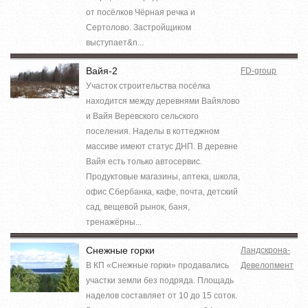
от посёлков Чёрная речка и
Сертолово. Застройщиком
выступает&n...
Вайя-2
FD-group
Участок строительства посёлка
находится между деревнями Вайялово
и Вайя Веревского сельского
поселения. Наделы в коттеджном
массиве имеют статус ДНП. В деревне
Вайя есть только автосервис.
Продуктовые магазины, аптека, школа,
офис Сбербанка, кафе, почта, детский
сад, вещевой рынок, баня,
тренажёрны...
Снежные горки
Ландскрона-
В КП «Снежные горки» продавались
Девелопмент
участки земли без подряда. Площадь
наделов составляет от 10 до 15 соток.