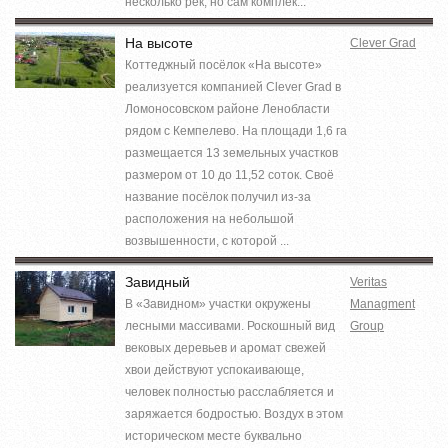
несколько рек, но сам комплек...
На высоте
Clever Grad
Коттеджный посёлок «На высоте»
реализуется компанией Clever Grad в
Ломоносовском районе Ленобласти
рядом с Кемпелево. На площади 1,6 га
размещается 13 земельных участков
размером от 10 до 11,52 соток. Своё
название посёлок получил из-за
расположения на небольшой
возвышенности, с которой ...
Завидный
Veritas
В «Завидном» участки окружены
Managment
лесными массивами. Роскошный вид
Group
вековых деревьев и аромат свежей
хвои действуют успокаивающе,
человек полностью расслабляется и
заряжается бодростью. Воздух в этом
историческом месте буквально