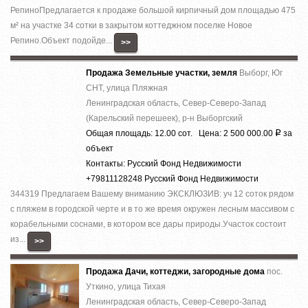
РепиноПредлагается к продаже большой кирпичный дом площадью 475
м² на участке 34 сотки в закрытом коттеджном поселке Новое
Репино.Объект подойде...
>>
Продажа Земельные участки, земля
Выборг, Юг
СНТ, улица Пляжная
Ленинградская область, Север-Северо-Запад
(Карельский перешеек), р-н Выборгский
Общая площадь: 12.00 сот. Цена: 2 500 000.00
за
Р
объект
Контакты: Русский Фонд Недвижимости
+79811128248 Русский Фонд Недвижимости
344319 Предлагаем Вашему вниманию ЭКСКЛЮЗИВ: уч 12 соток рядом
с пляжем в городской черте и в то же время окружен лесным массивом с
корабельными соснами, в котором все дары природы.Участок состоит
из...
>>
Продажа Дачи, коттеджи, загородные дома
пос.
Уткино, улица Тихая
Ленинградская область, Север-Северо-Запад