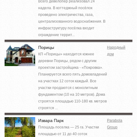
Всего девелопер реализовал 24
надела. В коттеджный посёлок
проведено электричества, газа,
централизованного водоснабжения. В
инфраструктуру посёлка входит
ограждение террит...
Порицы
Народный
КП «Порицы» находится южнее
дом
деревни Порицы, рядом с другим
проектом застройщика - «Покровка».
Планируется всего пять домовладений
на участках 12 соток каждый. Все
участки продаются с монолитным
фундаментом (10 на 10 метров). Дома
строятся площадью 110-180 кв. метров
строятся ...
Извара Парк
Parabola
Площадь поселка — 25 га. Участки
Group
площадью от 11 до 40 соток