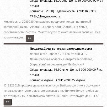
Общая площадь: 15.00 сот. Цена: 39 000 000.00
за
Р
объект
Контакты: ТРЕНД Недвижимость +79111656319
ТРЕНД Недвижимость
Код объекта: 2089939.Уникальное предложение для ценителей
загородной жизни: участок на берегу реки Сестра , 1-я линия,
собственность 15 соток . Участок сухой С много летними соснами . Все
коммуникации...
>>
Продажа Дачи, коттеджи, загородные дома
Лебяжье тер., проезд 2-й Квантовый, д. 17
Ленинградская область, Север-Северо-Запад
(Карельский перешеек), р-н Выборгский
Общая площадь: 86.80 кв. м Цена: 6 000 000.00
за
Р
объект
Контакты: Адвекс +79117034522 Адвекс
ID: 312361В продаже дача в живописном Выборгском р-не в окружении
теплых озер и густого лесного массива с изобилием белых грибов, до
жд.станции 2 км, для автомобилистов из Санкт-Петербурга до СНТ 50 ...
>>