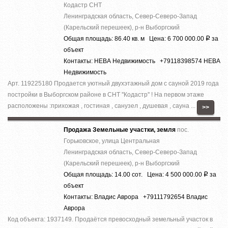
Кодастр СНТ
Ленинградская область, Север-Северо-Запад
(Карельский перешеек), р-н Выборгский
Общая площадь: 86.40 кв. м Цена: 6 700 000.00
за
Р
объект
Контакты: НЕВА Недвижимость +79118398574 НЕВА
Недвижимость
Арт. 119225180 Продается уютный двухэтажный дом с сауной 2019 года
постройки в Выборгском районе в СНТ ''Кодастр'' ! На первом этаже
расположены :прихожая , гостиная , санузел , душевая , сауна ...
>>
Продажа Земельные участки, земля
пос.
Горьковское, улица Центральная
Ленинградская область, Север-Северо-Запад
(Карельский перешеек), р-н Выборгский
Общая площадь: 14.00 сот. Цена: 4 500 000.00
за
Р
объект
Контакты: Владис Аврора +79111792654 Владис
Аврора
Код объекта: 1937149. Продаётся превосходный земельный участок в