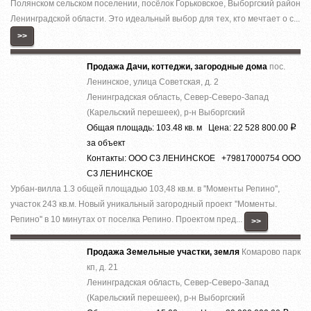
Полянском сельском поселении, посёлок Горьковское, Выборгский район
Ленинградской области. Это идеальный выбор для тех, кто мечтает о с...
>>
Продажа Дачи, коттеджи, загородные дома
пос.
Ленинское, улица Советская, д. 2
Ленинградская область, Север-Северо-Запад
(Карельский перешеек), р-н Выборгский
Общая площадь: 103.48 кв. м Цена: 22 528 800.00
Р
за объект
Контакты: ООО СЗ ЛЕНИНСКОЕ +79817000754 ООО
СЗ ЛЕНИНСКОЕ
Урбан-вилла 1.3 общей площадью 103,48 кв.м. в ''Моменты Репино'',
участок 243 кв.м. Новый уникальный загородный проект ''Моменты.
Репино'' в 10 минутах от поселка Репино. Проектом пред...
>>
Продажа Земельные участки, земля
Комарово парк
кп, д. 21
Ленинградская область, Север-Северо-Запад
(Карельский перешеек), р-н Выборгский