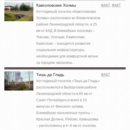
Кавголовские Холмы
ФАКТ
,
ФАКТ
Коттеджный поселок «Кавголовские
Холмы» расположен во Всеволожском
районе Ленинградской области, в 25
км от КАД. В ближайших поселках –
Токсово, Осельки, Рамполово,
Кавголово – находится развитая
социальная инфраструктура,
необходимая для комфортной жизни
за городом: магазины...
Тишь да Гладь
ФАКТ
Коттеджный поселок «Тишь да Гладь»
расположился в Выборгском районе
Ленинградской области в 85 км от
Санкт-Петербурга и всего в 15
минутах от Финского залива.
Ближайшие населенные пункты –
Красная Долина, Рябово, Камышовка
– расположены в 4─6 км от поселка.