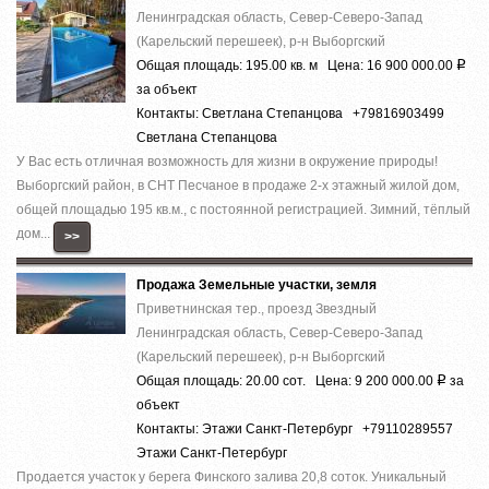
Ленинградская область, Север-Северо-Запад
(Карельский перешеек), р-н Выборгский
Общая площадь: 195.00 кв. м Цена: 16 900 000.00
Р
за объект
Контакты: Светлана Степанцова +79816903499
Светлана Степанцова
У Вас есть отличная возможность для жизни в окружение природы!
Выборгский район, в СНТ Песчаное в продаже 2-х этажный жилой дом,
общей площадью 195 кв.м., с постоянной регистрацией. Зимний, тёплый
дом...
>>
Продажа Земельные участки, земля
Приветнинская тер., проезд Звездный
Ленинградская область, Север-Северо-Запад
(Карельский перешеек), р-н Выборгский
Общая площадь: 20.00 сот. Цена: 9 200 000.00
за
Р
объект
Контакты: Этажи Санкт-Петербург +79110289557
Этажи Санкт-Петербург
Продается участок у берега Финского залива 20,8 соток. Уникальный