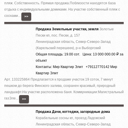
пляж. Собственность. Прямая продажа.Поблизости находятся база
отдыха с индивидуальными домиками. На участке собственный пляж с
соснами...
>>
Продажа Земельные участки, земля
Золотые
Пески кп, пос. Пески, д. 157
Ленинградская область, Север-Северо-Запад
(Карельский перешеек), р-н Выборгский
Общая площадь: 19.00 сот. Цена: 13 000 000.00
за
Р
объект
Контакты: Мир Квартир Элит +79112770142 Мир
Квартир Элит
Арт. 133225864 Предлагается к продаже участок 19 соток, 7 минут
пешком до берега Финского залива, сохранен красивый, природный
ландшафт.На участке расположена баня. Коммуникации:Магистральный
газЭле...
>>
Продажа Дачи, коттеджи, загородные дома
Корабельные сосны кп, проезд Ладожский
Ленинградская область, Север-Северо-Запад