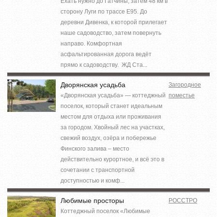
Ехать нужно до Гатчины, затем 48 км в
сторону Луги по трассе Е95. До
деревни Дивенка, к которой прилегает
наше садоводство, затем повернуть
направо. Комфортная
асфальтированная дорога ведёт
прямо к садоводству. ЖД Ста...
Дворянская усадьба
Загородное
«Дворянская усадьба» — коттеджный
поместье
поселок, который станет идеальным
местом для отдыха или проживания
за городом. Хвойный лес на участках,
свежий воздух, озёра и побережье
Финского залива – место
действительно курортное, и всё это в
сочетании с транспортной
доступностью и комф...
Любимые просторы
РОССТРО
Коттеджный поселок «Любимые