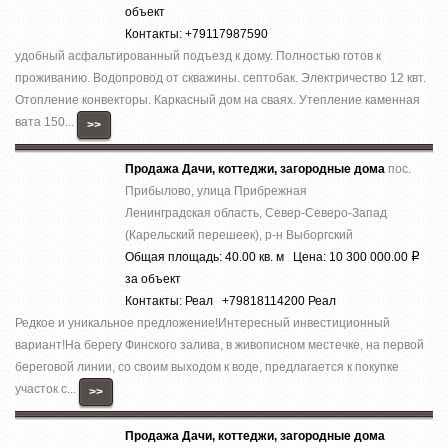
объект
Контакты: +79117987590
удобный асфальтированный подъезд к дому. Полностью готов к
проживанию. Водопровод от скважины. септобак. Электричество 12 квт.
Отопление конвекторы. Каркасный дом на сваях. Утепление каменная
вата 150...
>>
Продажа Дачи, коттеджи, загородные дома
пос.
Прибылово, улица Прибрежная
Ленинградская область, Север-Северо-Запад
(Карельский перешеек), р-н Выборгский
Общая площадь: 40.00 кв. м Цена: 10 300 000.00
Р
за объект
Контакты: Реал +79818114200 Реал
Редкое и уникальное предложение!Интересный инвестиционный
вариант!На берегу Финского залива, в живописном местечке, на первой
береговой линии, со своим выходом к воде, предлагается к покупке
участок с...
>>
Продажа Дачи, коттеджи, загородные дома