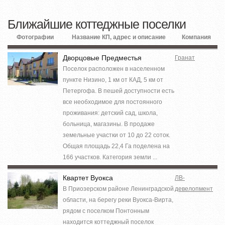
Ближайшие коттеджные поселки
Фотографии
Название КП, адрес и описание
Компания
Дворцовые Предместья
Гранат
Поселок расположен в населенном
пункте Низино, 1 км от КАД, 5 км от
Петергофа. В пешей доступности есть
все необходимое для постоянного
проживания: детский сад, школа,
больница, магазины. В продаже
земельные участки от 10 до 22 соток.
Общая площадь 22,4 Га поделена на
166 участков. Категория земли ...
Квартет Вуокса
ЛВ-
В Приозерском районе Ленинградской
девелопмент
области, на берегу реки Вуокса-Вирта,
рядом с поселком Понтонным
находится коттеджный поселок