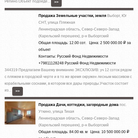
Репино.Объект подойде...
>>
Продажа Земельные участки, земля
Выборг, Юг
СНТ, улица Пляжная
Ленинградская область, Север-Северо-Запад
(Карельский перешеек), р-н Выборгский
Общая площадь: 12.00 сот. Цена: 2 500 000.00
за
Р
объект
Контакты: Русский Фонд Недвижимости
+79811128248 Русский Фонд Недвижимости
344319 Предлагаем Вашему вниманию ЭКСКЛЮЗИВ: уч 12 соток рядом
с пляжем в городской черте и в то же время окружен лесным массивом с
корабельными соснами, в котором все дары природы.Участок состоит
из...
>>
Продажа Дачи, коттеджи, загородные дома
пос.
Уткино, улица Тихая
Ленинградская область, Север-Северо-Запад
(Карельский перешеек), р-н Выборгский
Общая площадь: 84.00 кв. м Цена: 10 500 000.00
Р