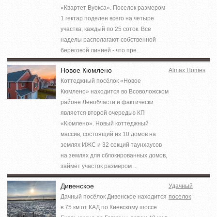
«Квартет Вуокса». Поселок размером
1 гектар поделен всего на четыре
участка, каждый по 25 соток. Все
наделы располагают собственной
береговой линией - что пре...
Новое Кюмлено
Almax Homes
Коттеджный посёлок «Новое
Кюмлено» находится во Всоволожском
районе Ленобласти и фактически
является второй очередью КП
«Кюмлено». Новый коттеджный
массив, состоящий из 10 домов на
землях ИЖС и 32 секций таунхаусов
на землях для сблокированных домов,
займёт участок размером ...
Дивенское
Удачный
Дачный посёлок Дивенское находится
поселок
в 75 км от КАД по Киевскому шоссе.