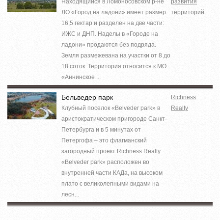
Находящийся в Ломоносовском р-не
развития
ЛО «Город на ладони» имеет размер
территорий
16,5 гектар и разделен на две части:
ИЖС и ДНП. Наделы в «Городе на
ладони» продаются без подряда.
Земля размежевана на участки от 8 до
18 соток. Территория относится к МО
«Аннинское ...
Бельведер парк
Richness
Клубный поселок «Belveder park» в
Realty
аристократическом пригороде Санкт-
Петербурга и в 5 минутах от
Петергофа – это флагманский
загородный проект Richness Realty.
«Belveder park» расположен во
внутренней части КАДа, на высоком
плато с великолепными видами на
лесн...