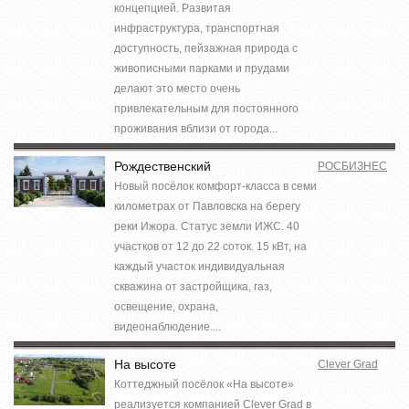
концепцией. Развитая
инфраструктура, транспортная
доступность, пейзажная природа с
живописными парками и прудами
делают это место очень
привлекательным для постоянного
проживания вблизи от города...
Рождественский
РОСБИЗНЕС
Новый посёлок комфорт-класса в семи
километрах от Павловска на берегу
реки Ижора. Статус земли ИЖС. 40
участков от 12 до 22 соток. 15 кВт, на
каждый участок индивидуальная
скважина от застройщика, газ,
освещение, охрана,
видеонаблюдение....
На высоте
Clever Grad
Коттеджный посёлок «На высоте»
реализуется компанией Clever Grad в