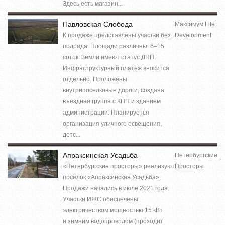
Здесь есть магазин...
Павловская Слобода
Максимум Life
К продаже представлены участки без
Development
подряда. Площади различны: 6–15
соток. Земли имеют статус ДНП.
Инфраструктурный платёж вносится
отдельно. Проложены
внутрипоселковые дороги, создана
въездная группа с КПП и зданием
администрации. Планируется
организация уличного освещения,
детс...
Апраксинская Усадьба
Петербургские
«Петербургские просторы» реализуют
Просторы
посёлок «Апраксинская Усадьба».
Продажи начались в июле 2021 года.
Участки ИЖС обеспечены
электричеством мощностью 15 кВт
и зимним водопроводом (проходит