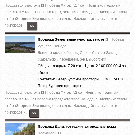
Продается участок в КП Победа Хутор 7.17 сот. Новый коттеджный
поселок в 5 мин от поселка городского типа Победа, с Электричеством
от ЛенЭнерго и Зимним водопроводом. Наслаждайтесь жизнью в
пригороде ...
>>
Продажа Земельные участки, земля
КП Победа
хут., пос. Победа
Ленинградская область, Север-Северо-Запад
(Карельский перешеек), р-н Выборгский
Общая площадь: 7.20 сот. Цена: 2 160 000.00
за
Р
объект
Контакты: Петербургские просторы +79111566103
Петербургские просторы
Продается участок в КП Победа Хутор 7.2 сот. Новый коттеджный
поселок в 5 мин от поселка городского типа Победа, с Электричеством
от ЛенЭнерго и Зимним водопроводом. Наслаждайтесь жизнью в
пригороде н...
>>
Продажа Дачи, коттеджи, загородные дома
Песчаное СНТ