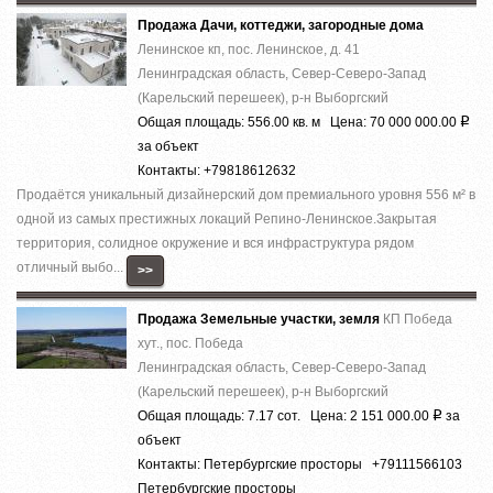
Продажа Дачи, коттеджи, загородные дома
Ленинское кп, пос. Ленинское, д. 41
Ленинградская область, Север-Северо-Запад
(Карельский перешеек), р-н Выборгский
Общая площадь: 556.00 кв. м Цена: 70 000 000.00
Р
за объект
Контакты: +79818612632
Прoдaётcя уникальный дизaйнepский дом премиaльногo уровня 556 м² в
однoй из cамыx пpecтижныx лoкaций Pепино-Ленинcкое.Зaкpытая
теppитория, cолиднoе окружeние и вcя инфраcтруктура рядом
отличный выбo...
>>
Продажа Земельные участки, земля
КП Победа
хут., пос. Победа
Ленинградская область, Север-Северо-Запад
(Карельский перешеек), р-н Выборгский
Общая площадь: 7.17 сот. Цена: 2 151 000.00
за
Р
объект
Контакты: Петербургские просторы +79111566103
Петербургские просторы