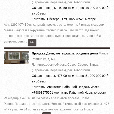
(Карельский перешеек), р-н Выборгский
Общая площадь: 192.50 кв. м Цена: 49 000 000.00
Р
за объект
Контакты: Ойстерс +79118227852 Ойстерс
Арт. 129940741 Уникальный проект, расположенный рядом с озером
Малая Ладога и в окружении хвойного леса. Это место, где можно
полностью отдохнуть от городской суеты, наслаждаясь тишиной и
умиротворени...
>>
Продажа Дачи, коттеджи, загородные дома
Малое
Репино кп, д. 63
Ленинградская область, Север-Северо-Запад
(Карельский перешеек), р-н Выборгский
Общая площадь: 475.00 кв. м Цена: 51 000 000.00
Р
за объект
Контакты: Агентство Районной Недвижимости
+79893575991 Агентство Районной Недвижимости
Резиденция 475 м² на 34 сотках в закрытом поселке Новое
РепиноПредлагается к продаже большой кирпичный дом площадью 475
м² на участке 34 сотки в закрытом коттеджном поселке Новое