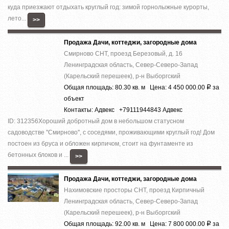
куда приезжают отдыхать круглый год: зимой горнолыжные курорты,
лето...
>>
Продажа Дачи, коттеджи, загородные дома
Смирново СНТ, проезд Березовый, д. 16
Ленинградская область, Север-Северо-Запад
(Карельский перешеек), р-н Выборгский
Общая площадь: 80.30 кв. м Цена: 4 450 000.00
за
Р
объект
Контакты: Адвекс +79111944843 Адвекс
ID: 312356Хороший добротный дом в небольшом статусном
садоводстве ''Смирново'', с соседями, проживающими круглый год! Дом
постоен из бруса и обложен кирпичом, стоит на фунтаменте из
бетонных блоков и ...
>>
Продажа Дачи, коттеджи, загородные дома
Нахимовские просторы СНТ, проезд Кирпичный
Ленинградская область, Север-Северо-Запад
(Карельский перешеек), р-н Выборгский
Общая площадь: 92.00 кв. м Цена: 7 800 000.00
за
Р