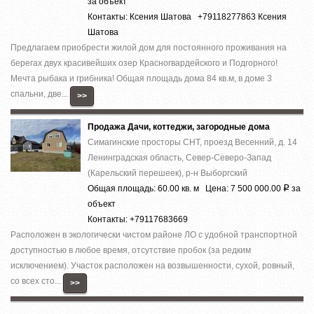
за объект
Контакты: Ксения Шатова +79118277863 Ксения
Шатова
Предлагаем приобрести жилой дом для постоянного проживания на
берегах двух красивейших озер Красногвардейского и Подгорного!
Мечта рыбака и грибника! Общая площадь дома 84 кв.м, в доме 3
спальни, две...
>>
Продажа Дачи, коттеджи, загородные дома
Симагинские просторы СНТ, проезд Весенний, д. 14
Ленинградская область, Север-Северо-Запад
(Карельский перешеек), р-н Выборгский
Общая площадь: 60.00 кв. м Цена: 7 500 000.00
за
Р
объект
Контакты: +79117683669
Расположен в экологически чистом районе ЛО с удобной транспортной
доступностью в любое время, отсутствие пробок (за редким
исключением). Участок расположен на возвышенности, сухой, ровный,
со всех сто...
>>