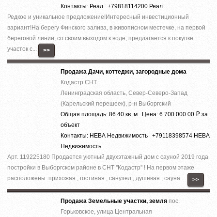
Контакты: Реал +79818114200 Реал
Редкое и уникальное предложение!Интересный инвестиционный
вариант!На берегу Финского залива, в живописном местечке, на первой
береговой линии, со своим выходом к воде, предлагается к покупке
участок с...
>>
Продажа Дачи, коттеджи, загородные дома
Кодастр СНТ
Ленинградская область, Север-Северо-Запад
(Карельский перешеек), р-н Выборгский
Общая площадь: 86.40 кв. м Цена: 6 700 000.00
за
Р
объект
Контакты: НЕВА Недвижимость +79118398574 НЕВА
Недвижимость
Арт. 119225180 Продается уютный двухэтажный дом с сауной 2019 года
постройки в Выборгском районе в СНТ ''Кодастр'' ! На первом этаже
расположены :прихожая , гостиная , санузел , душевая , сауна ...
>>
Продажа Земельные участки, земля
пос.
Горьковское, улица Центральная