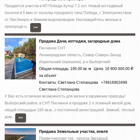
Продается участок в КП Победа Хутор 7.2 сот. Новый коттеджный
поселок в 5 мин от поселка городского типа Победа, с Электричеством
от ЛенЭнерго и Зимним водопроводом. Наслаждайтесь жизнью в
пригороде н...
>>
Продажа Дачи, коттеджи, загородные дома
Песчаное СНТ
Ленинградская область, Север-Северо-Запад
(Карельский перешеек), р-н Выборгский
Общая площадь: 195.00 кв. м Цена: 16 900 000.00
Р
за объект
Контакты: Светлана Степанцова +79816903499
Светлана Степанцова
У Вас есть отличная возможность для жизни в окружение природы!
Выборгский район, в СНТ Песчаное в продаже 2-х этажный жилой дом,
общей площадью 195 кв.м., с постоянной регистрацией. Зимний, тёплый
дом...
>>
Продажа Земельные участки, земля
Приветнинская тер., проезд Звездный