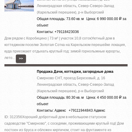
Ленинградская область, Север-Северо-Запад
(Карельский перешеек), р-н Выборгский
Общая площадь: 73.60 кв. м Цена: 6 990 000.00
за
Р
объект
Контакты: +79118423036
Дом рядом с Коробицино | 73 м² | участок 10,8 сотокУютный дом в
коттеджном поселке Золотая Сотка на Карельском перешейке локация,
куда приезжают отдыхать круглый год: зимой горнолыжные курорты,
лето...
>>
Продажа Дачи, коттеджи, загородные дома
Смирново СНТ, проезд Березовый, д. 16
Ленинградская область, Север-Северо-Запад
(Карельский перешеек), р-н Выборгский
Общая площадь: 80.30 кв. м Цена: 4 450 000.00
за
Р
объект
Контакты: Адвекс +79111944843 Адвекс
ID: 312356Хороший добротный дом в небольшом статусном
садоводстве ''Смирново'', с соседями, проживающими круглый год! Дом
постоен из бруса и обложен кирпичом, стоит на фунтаменте из