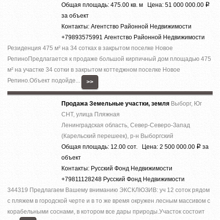
Общая площадь: 475.00 кв. м Цена: 51 000 000.00
Р
за объект
Контакты: Агентство Районной Недвижимости
+79893575991 Агентство Районной Недвижимости
Резиденция 475 м² на 34 сотках в закрытом поселке Новое
РепиноПредлагается к продаже большой кирпичный дом площадью 475
м² на участке 34 сотки в закрытом коттеджном поселке Новое
Репино.Объект подойде...
>>
Продажа Земельные участки, земля
Выборг, Юг
СНТ, улица Пляжная
Ленинградская область, Север-Северо-Запад
(Карельский перешеек), р-н Выборгский
Общая площадь: 12.00 сот. Цена: 2 500 000.00
за
Р
объект
Контакты: Русский Фонд Недвижимости
+79811128248 Русский Фонд Недвижимости
344319 Предлагаем Вашему вниманию ЭКСКЛЮЗИВ: уч 12 соток рядом
с пляжем в городской черте и в то же время окружен лесным массивом с
корабельными соснами, в котором все дары природы.Участок состоит