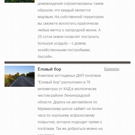
домовладения спроектированы таким
образом, что каждый является
видовым. На собственной территории
вы сможете воплотить практически
любые мечты о загородной жизни. А
25 соток земли позволят построить
большую усадьбу – с домом,
хозяйственными постройками,
бассейн...
Еловый бор
Баррион
Комплекс коттеджных ДНП посёлков
"Еловый бор" расположен в 76
километрах от КАД в экологически
чистом районе Ленинградской
области. Дорога на автомобиле по
Мурманскому шоссе займёт не более
часа по хорошему асфальтовому
покрытию, которое подходит прямо к
посёлкам. Так же добраться можно на