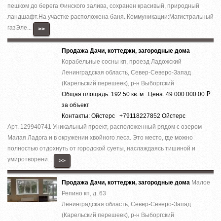
пешком до берега Финского залива, сохранен красивый, природный
ландшафт.На участке расположена баня. Коммуникации:Магистральный
газЭле...
>>
Продажа Дачи, коттеджи, загородные дома
Корабельные сосны кп, проезд Ладожский
Ленинградская область, Север-Северо-Запад
(Карельский перешеек), р-н Выборгский
Общая площадь: 192.50 кв. м Цена: 49 000 000.00
Р
за объект
Контакты: Ойстерс +79118227852 Ойстерс
Арт. 129940741 Уникальный проект, расположенный рядом с озером
Малая Ладога и в окружении хвойного леса. Это место, где можно
полностью отдохнуть от городской суеты, наслаждаясь тишиной и
умиротворени...
>>
Продажа Дачи, коттеджи, загородные дома
Малое
Репино кп, д. 63
Ленинградская область, Север-Северо-Запад
(Карельский перешеек), р-н Выборгский