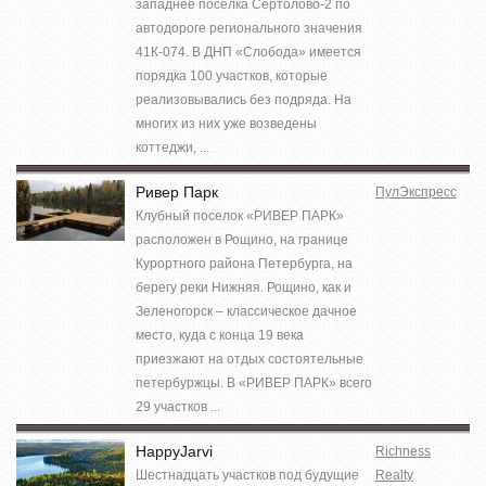
западнее посёлка Сертолово-2 по
автодороге регионального значения
41К-074. В ДНП «Слобода» имеется
порядка 100 участков, которые
реализовывались без подряда. На
многих из них уже возведены
коттеджи, ...
Ривер Парк
ПулЭкспресс
Клубный поселок «РИВЕР ПАРК»
расположен в Рощино, на границе
Курортного района Петербурга, на
берегу реки Нижняя. Рощино, как и
Зеленогорск – классическое дачное
место, куда с конца 19 века
приезжают на отдых состоятельные
петербуржцы. В «РИВЕР ПАРК» всего
29 участков ...
HappyJarvi
Richness
Шестнадцать участков под будущие
Realty