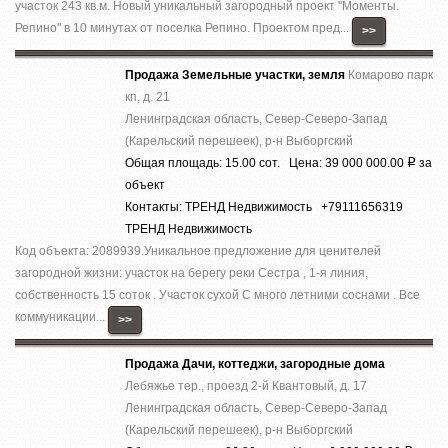
участок 243 кв.м. Новый уникальный загородный проект ''Моменты.
Репино'' в 10 минутах от поселка Репино. Проектом пред...
>>
Продажа Земельные участки, земля
Комарово парк
кп, д. 21
Ленинградская область, Север-Северо-Запад
(Карельский перешеек), р-н Выборгский
Общая площадь: 15.00 сот. Цена: 39 000 000.00
за
Р
объект
Контакты: ТРЕНД Недвижимость +79111656319
ТРЕНД Недвижимость
Код объекта: 2089939.Уникальное предложение для ценителей
загородной жизни: участок на берегу реки Сестра , 1-я линия,
собственность 15 соток . Участок сухой С много летними соснами . Все
коммуникации...
>>
Продажа Дачи, коттеджи, загородные дома
Лебяжье тер., проезд 2-й Квантовый, д. 17
Ленинградская область, Север-Северо-Запад
(Карельский перешеек), р-н Выборгский