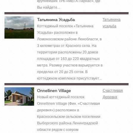
крупнейших ТРК-«МЕГА Парнас», где
Вы найдете...
Татьянина Усадьба
Татьянина
Коттеджный поселок «Татьянина
усадьба
Усадьба» расположен в
Ломоносовском районе Ленобласти, в
3 километрах от Красного села. На
территории расположены 20 домов
площадью от 163 до 220 квадратных
метра. Размер участков варьируется в
пределах от 20 до 25 соток. В
коттеджном комплексе присутствует...
Onnellinen Village
Счастливая
Новый коттеджный поселок
Деревня
Onnellinen Village (Фин. «Счастливая
деревня») расположен в
Красносельском сельском поселении
Выборгского района Ленинградской
области рядом с озером