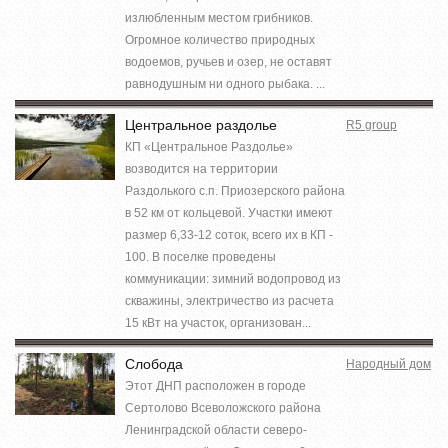
излюбленным местом грибников.
Огромное количество природных
водоемов, ручьев и озер, не оставят
равнодушным ни одного рыбака. ...
Центральное раздолье
R5 group
КП «Центральное Раздолье»
возводится на территории
Раздолького с.п. Приозерского района
в 52 км от кольцевой. Участки имеют
размер 6,33-12 соток, всего их в КП -
100. В поселке проведены
коммуникации: зимний водопровод из
скважины, электричество из расчета
15 кВт на участок, организован...
Слобода
Народный дом
Этот ДНП расположен в городе
Сертолово Всеволожского района
Ленинградской области северо-