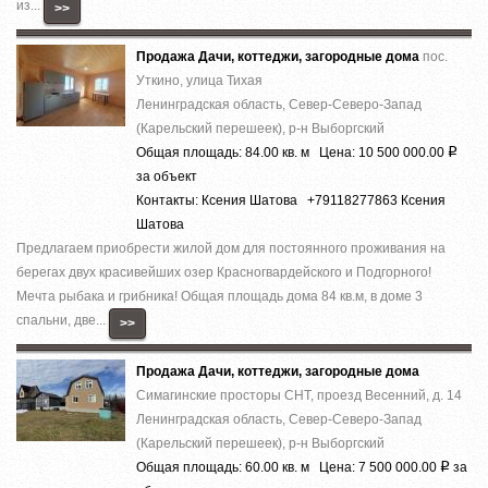
из...
>>
Продажа Дачи, коттеджи, загородные дома
пос.
Уткино, улица Тихая
Ленинградская область, Север-Северо-Запад
(Карельский перешеек), р-н Выборгский
Общая площадь: 84.00 кв. м Цена: 10 500 000.00
Р
за объект
Контакты: Ксения Шатова +79118277863 Ксения
Шатова
Предлагаем приобрести жилой дом для постоянного проживания на
берегах двух красивейших озер Красногвардейского и Подгорного!
Мечта рыбака и грибника! Общая площадь дома 84 кв.м, в доме 3
спальни, две...
>>
Продажа Дачи, коттеджи, загородные дома
Симагинские просторы СНТ, проезд Весенний, д. 14
Ленинградская область, Север-Северо-Запад
(Карельский перешеек), р-н Выборгский
Общая площадь: 60.00 кв. м Цена: 7 500 000.00
за
Р