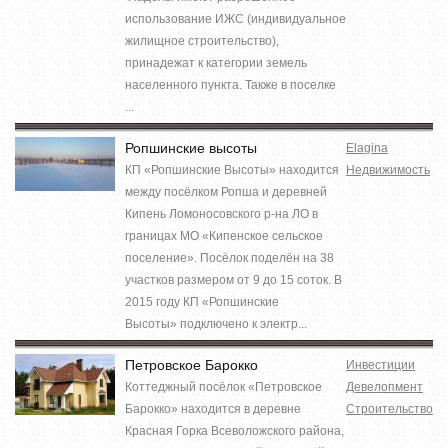
использование ИЖС (индивидуальное
жилищное строительство),
принадежат к категории земель
населенного пункта. Также в поселке
...
Ропшинские высоты
Elagina
КП «Ропшинские Высоты» находится
Недвижимость
между посёлком Ропша и деревней
Кипень Ломоносовского р-на ЛО в
границах МО «Кипенское сельское
поселение». Посёлок поделён на 38
участков размером от 9 до 15 соток. В
2015 году КП «Ропшинские
Высоты» подключено к электр...
Петровское Барокко
Инвестиции
Коттеджный посёлок «Петровское
Девелопмент
Барокко» находится в деревне
Строительство
Красная Горка Всеволожского района,