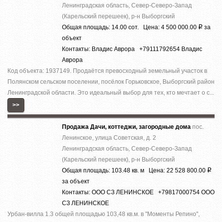
Ленинградская область, Север-Северо-Запад
(Карельский перешеек), р-н Выборгский
Общая площадь: 14.00 сот. Цена: 4 500 000.00
за
Р
объект
Контакты: Владис Аврора +79111792654 Владис
Аврора
Код объекта: 1937149. Продаётся превосходный земельный участок в
Полянском сельском поселении, посёлок Горьковское, Выборгский район
Ленинградской области. Это идеальный выбор для тех, кто мечтает о с...
>>
Продажа Дачи, коттеджи, загородные дома
пос.
Ленинское, улица Советская, д. 2
Ленинградская область, Север-Северо-Запад
(Карельский перешеек), р-н Выборгский
Общая площадь: 103.48 кв. м Цена: 22 528 800.00
Р
за объект
Контакты: ООО СЗ ЛЕНИНСКОЕ +79817000754 ООО
СЗ ЛЕНИНСКОЕ
Урбан-вилла 1.3 общей площадью 103,48 кв.м. в ''Моменты Репино'',