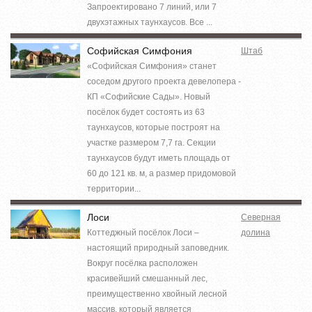
Запроектировано 7 линий, или 7
двухэтажных таунхаусов. Все ...
Софийская Симфония
Штаб
«Софийская Симфония» станет
соседом другого проекта девелопера -
КП «Софийские Сады». Новый
посёлок будет состоять из 63
таунхаусов, которые построят на
участке размером 7,7 га. Секции
таунхаусов будут иметь площадь от
60 до 121 кв. м, а размер придомовой
территории...
Лоси
Северная
Коттеджный посёлок Лоси –
долина
настоящий природный заповедник.
Вокруг посёлка расположен
красивейший смешанный лес,
преимущественно хвойный лесной
массив, который является