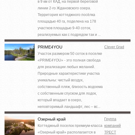
в 9 км от КАД, на первой береговой
линии 2-го Ждановского озера.
Территория коттеджного посёлка
площадью 40 га, поделена на 178
участков площадью 9-40 соток,
реализуемых как с подрядом так и ...
PRIME4YOU
Clever Grad
Участок размером 50 соток в поселке
«PRIME4YOU» - это полная свобода
для реализации любых желаний.
Природные характеристики участка
уникальны: чистый воздух,
собственный пляж, близость водоема
с собственным спуском для лодок,
который впадает в озеро,
неповторимый ландшафт, лес – вс...
Озерный край
Группа
Коттеджный поселок премиум-класса
компаний
«Озерный край» располагается в
ТРЕСТ