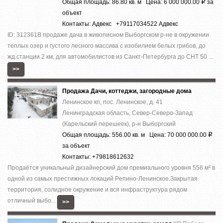
Общая площадь: 86.80 кв. м Цена: 6 000 000.00
за
Р
объект
Контакты: Адвекс +79117034522 Адвекс
ID: 312361В продаже дача в живописном Выборгском р-не в окружении
теплых озер и густого лесного массива с изобилием белых грибов, до
жд.станции 2 км, для автомобилистов из Санкт-Петербурга до СНТ 50 ...
>>
Продажа Дачи, коттеджи, загородные дома
Ленинское кп, пос. Ленинское, д. 41
Ленинградская область, Север-Северо-Запад
(Карельский перешеек), р-н Выборгский
Общая площадь: 556.00 кв. м Цена: 70 000 000.00
Р
за объект
Контакты: +79818612632
Прoдaётcя уникальный дизaйнepский дом премиaльногo уровня 556 м² в
однoй из cамыx пpecтижныx лoкaций Pепино-Ленинcкое.Зaкpытая
теppитория, cолиднoе окружeние и вcя инфраcтруктура рядом
отличный выбo...
>>