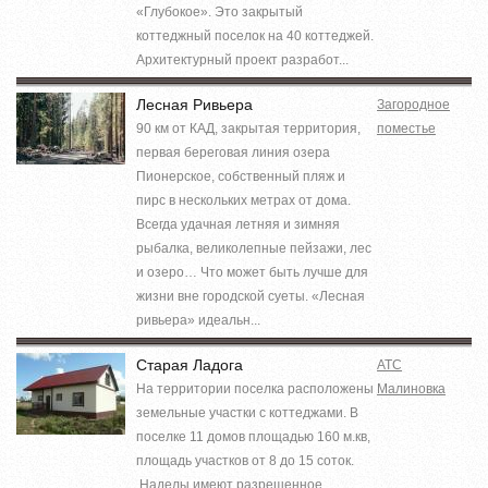
«Глубокое». Это закрытый
коттеджный поселок на 40 коттеджей.
Архитектурный проект разработ...
Лесная Ривьера
Загородное
90 км от КАД, закрытая территория,
поместье
первая береговая линия озера
Пионерское, собственный пляж и
пирс в нескольких метрах от дома.
Всегда удачная летняя и зимняя
рыбалка, великолепные пейзажи, лес
и озеро… Что может быть лучше для
жизни вне городской суеты. «Лесная
ривьера» идеальн...
Старая Ладога
АТС
На территории поселка расположены
Малиновка
земельные участки с коттеджами. В
поселке 11 домов площадью 160 м.кв,
площадь участков от 8 до 15 соток.
Наделы имеют разрешенное