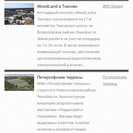
WoodLand в Токсово
ДНП Каскад
Коттеджный поселок «WoodLand в
Токсово» расположился на 17-м
километре Токсовского шоссе, во
Всеволожском районе Ленобласти.
Земля разбита на участки площадью
по 7 и 16 соток. В числе инженерных
коммуникаций поселка: обеспечение
централизованным водоснабжением,
электроэнергией в количес...
Петергофские террасы
Петергофские
МЖК «Петергофские террасы»
террасы
строится в Ломоносовском районе
Ленобласти. Архитектурную
концепцию разрабатывала
мастерская «Лявданский и
Герасимов». Фасады будут
выдержаны в жёлтом, голубом,
зелёном и розовом оттенках.