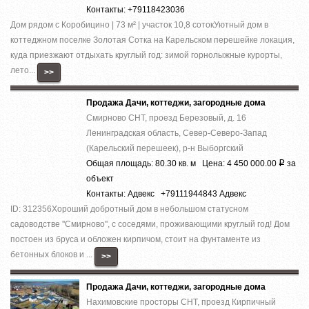
Контакты: +79118423036
Дом рядом с Коробицино | 73 м² | участок 10,8 сотокУютный дом в
коттеджном поселке Золотая Сотка на Карельском перешейке локация,
куда приезжают отдыхать круглый год: зимой горнолыжные курорты,
лето...
>>
Продажа Дачи, коттеджи, загородные дома
Смирново СНТ, проезд Березовый, д. 16
Ленинградская область, Север-Северо-Запад
(Карельский перешеек), р-н Выборгский
Общая площадь: 80.30 кв. м Цена: 4 450 000.00
за
Р
объект
Контакты: Адвекс +79111944843 Адвекс
ID: 312356Хороший добротный дом в небольшом статусном
садоводстве ''Смирново'', с соседями, проживающими круглый год! Дом
постоен из бруса и обложен кирпичом, стоит на фунтаменте из
бетонных блоков и ...
>>
Продажа Дачи, коттеджи, загородные дома
Нахимовские просторы СНТ, проезд Кирпичный