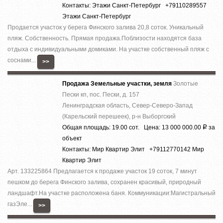
Контакты: Этажи Санкт-Петербург +79110289557
Этажи Санкт-Петербург
Продается участок у берега Финского залива 20,8 соток. Уникальный
пляж. Собственность. Прямая продажа.Поблизости находятся база
отдыха с индивидуальными домиками. На участке собственный пляж с
соснами...
>>
Продажа Земельные участки, земля
Золотые
Пески кп, пос. Пески, д. 157
Ленинградская область, Север-Северо-Запад
(Карельский перешеек), р-н Выборгский
Общая площадь: 19.00 сот. Цена: 13 000 000.00
за
Р
объект
Контакты: Мир Квартир Элит +79112770142 Мир
Квартир Элит
Арт. 133225864 Предлагается к продаже участок 19 соток, 7 минут
пешком до берега Финского залива, сохранен красивый, природный
ландшафт.На участке расположена баня. Коммуникации:Магистральный
газЭле...
>>