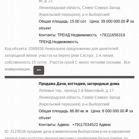
кп, д. 21
Ленинградская область, Север-Северо-Запад
(Карельский перешеек), р-н Выборгский
Общая площадь: 15.00 сот. Цена: 39 000 000.00
за
Р
объект
Контакты: ТРЕНД Недвижимость +79111656319
ТРЕНД Недвижимость
Код объекта: 2089939.Уникальное предложение для ценителей
загородной жизни: участок на берегу реки Сестра , 1-я линия,
собственность 15 соток . Участок сухой С много летними соснами . Все
коммуникации...
>>
Продажа Дачи, коттеджи, загородные дома
Лебяжье тер., проезд 2-й Квантовый, д. 17
Ленинградская область, Север-Северо-Запад
(Карельский перешеек), р-н Выборгский
Общая площадь: 86.80 кв. м Цена: 6 000 000.00
за
Р
объект
Контакты: Адвекс +79117034522 Адвекс
ID: 312361В продаже дача в живописном Выборгском р-не в окружении
теплых озер и густого лесного массива с изобилием белых грибов, до