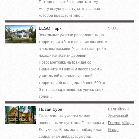
Петергофе, чтобы придать этому
месту новую красоту, стать частью
которой предстоит мно...
LESO Парк
SKOG
Земельные участки расположены на
территории в 3 га в живописном месте
в лесном массиве. Участок к застройке
находится вблизи деревни
Новосаратовка на границе со
знаменитым Невским лесопарком –
уникальной природоохранной
территорией площадью более 600 га.
Этот лесопарк является уникальной
зоной...
Новая буря
Балтийский
Расположены участки между
Земельный
населенными пунктами Гостилицы и
Ресурс
,
Village
Лопухинка. В них есть необходимая
Group
социальная инфраструктура: