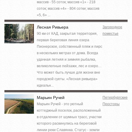
массив - 55 соток; массив «1» - 218
соток; массив «4» - 804 сотки; массив
«5, 6» ...
Лесная Ривьера
Загородное
90 км от КАД, закрытая территория,
поместье
первая береговая линия озера
Пионерское, собственный пляж и пирс
в нескольких метрах от дома. Всегда
удачная летняя и зимняя рыбалка,
великолепные пейзажи, лес и озеро…
Что может быть лучше для жизни вне
городской суеты. «Лесная ривьера»
идеальн...
Марьин Ручей
Петербургские
Марьин Ручей - это уютный
Просторы
коттеджный поселок, расположенный
в отдалении от шумных трасс, участки
которого раскинулись на береговой
линии реки Славянка. Статус - земли