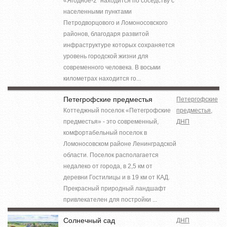
«Ягодное-2" находится по соседству с
населенными пунктами
Петродворцового и Ломоносовского
районов, благодаря развитой
инфраструктуре которых сохраняется
уровень городской жизни для
современного человека. В восьми
километрах находится го...
Петегрофские предместья
Петергофские
Коттеджный поселок «Петегрофские
предместья,
предместья» - это современный,
ДНП
комфортабельный поселок в
Ломоносовском районе Ленинградской
области. Поселок располагается
недалеко от города, в 2,5 км от
деревни Гостилицы и в 19 км от КАД.
Прекрасный природный ландшафт
привлекателен для постройки ...
Солнечный сад
ДНП