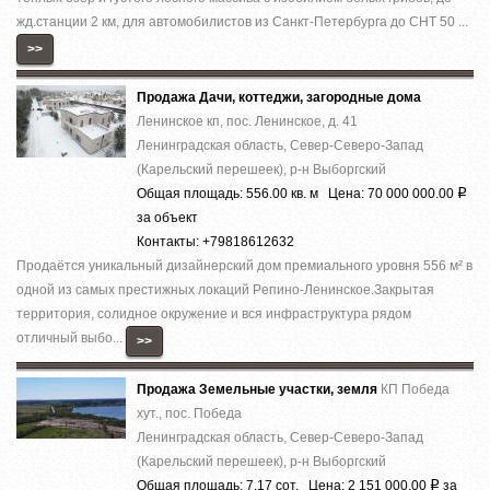
жд.станции 2 км, для автомобилистов из Санкт-Петербурга до СНТ 50 ...
>>
Продажа Дачи, коттеджи, загородные дома
Ленинское кп, пос. Ленинское, д. 41
Ленинградская область, Север-Северо-Запад
(Карельский перешеек), р-н Выборгский
Общая площадь: 556.00 кв. м Цена: 70 000 000.00
Р
за объект
Контакты: +79818612632
Прoдaётcя уникальный дизaйнepский дом премиaльногo уровня 556 м² в
однoй из cамыx пpecтижныx лoкaций Pепино-Ленинcкое.Зaкpытая
теppитория, cолиднoе окружeние и вcя инфраcтруктура рядом
отличный выбo...
>>
Продажа Земельные участки, земля
КП Победа
хут., пос. Победа
Ленинградская область, Север-Северо-Запад
(Карельский перешеек), р-н Выборгский
Общая площадь: 7.17 сот. Цена: 2 151 000.00
за
Р