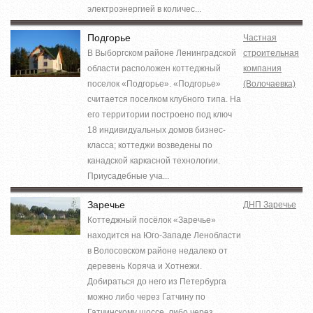
электроэнергией в количес...
Подгорье
Частная
В Выборгском районе Ленинградской
строительная
области расположен коттеджный
компания
поселок «Подгорье». «Подгорье»
(Волочаевка)
считается поселком клубного типа. На
его территории построено под ключ
18 индивидуальных домов бизнес-
класса; коттеджи возведены по
канадской каркасной технологии.
Приусадебные уча...
Заречье
ДНП Заречье
Коттеджный посёлок «Заречье»
находится на Юго-Западе Ленобласти
в Волосовском районе недалеко от
деревень Коряча и Хотнежи.
Добираться до него из Петербурга
можно либо через Гатчину по
Гатчинскому шоссе, либо через