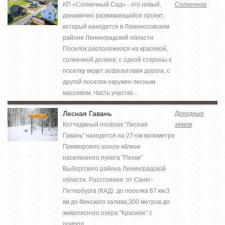
КП «Солнечный Сад» - это новый,
Солнечное
динамично развивающийся проект,
который находится в Ломоносовском
районе Ленинградской области.
Поселок расположился на красивой,
солнечной долине, с одной стороны к
поселку ведет асфальтовая дорога, с
другой поселок окружен лесным
массивом. Часть участко...
Лесная Гавань
Доходные
Коттеджный посёлок "Лесная
земли
Гавань" находится на 27-ом километре
Приморского шоссе вблизи
населенного пункта "Пески"
Выборгского района Ленинградской
области. Расстояния: от Санкт-
Петербурга (КАД) до поселка 67 км;3
км до Финского залива;300 метров до
живописного озера "Красное" с
природ...