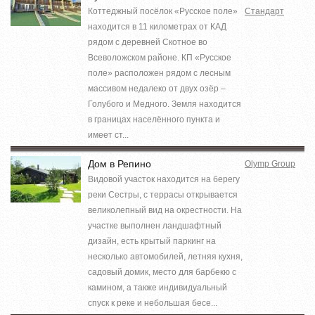
Коттеджный посёлок «Русское поле»
Стандарт
находится в 11 километрах от КАД
рядом с деревней Скотное во
Всеволожском районе. КП «Русское
поле» расположен рядом с лесным
массивом недалеко от двух озёр –
Голубого и Медного. Земля находится
в границах населённого пункта и
имеет ст...
Дом в Репино
Olymp Group
Видовой участок находится на берегу
реки Сестры, с террасы открывается
великолепный вид на окрестности. На
участке выполнен ландшафтный
дизайн, есть крытый паркинг на
несколько автомобилей, летняя кухня,
садовый домик, место для барбекю с
камином, а также индивидуальный
спуск к реке и небольшая бесе...