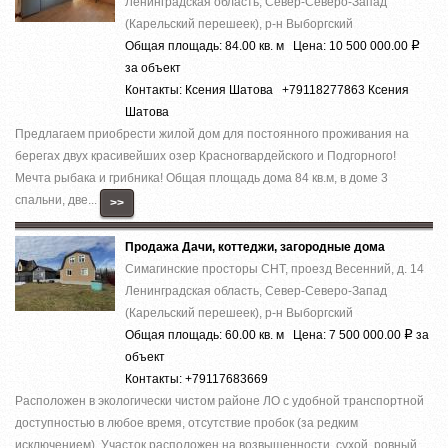
Ленинградская область, Север-Северо-Запад
(Карельский перешеек), р-н Выборгский
Общая площадь: 84.00 кв. м Цена: 10 500 000.00
Р
за объект
Контакты: Ксения Шатова +79118277863 Ксения
Шатова
Предлагаем приобрести жилой дом для постоянного проживания на
берегах двух красивейших озер Красногвардейского и Подгорного!
Мечта рыбака и грибника! Общая площадь дома 84 кв.м, в доме 3
спальни, две...
>>
Продажа Дачи, коттеджи, загородные дома
Симагинские просторы СНТ, проезд Весенний, д. 14
Ленинградская область, Север-Северо-Запад
(Карельский перешеек), р-н Выборгский
Общая площадь: 60.00 кв. м Цена: 7 500 000.00
за
Р
объект
Контакты: +79117683669
Расположен в экологически чистом районе ЛО с удобной транспортной
доступностью в любое время, отсутствие пробок (за редким
исключением). Участок расположен на возвышенности, сухой, ровный,