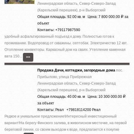
Ленинградская область, Север-Северо-Запад
(Карельский перешеек), р-н Выборгский
Общая площадь: 92.00 кв. м Цена: 7 800 000.00
за
Р
объект
Контакты: +79117987590
удобный асфальтированный подъезд к дому. Полностью готов к
проживанию. Водопровод от скважины. септобак. Электричество 12 квт.
Отопление конвекторы. Каркасный дом на сваях. Утепление каменная
вата 150...
>>
Продажа Дачи, коттеджи, загородные дома
пос.
Прибылово, улица Прибрежная
Ленинградская область, Север-Северо-Запад
(Карельский перешеек), р-н Выборгский
Общая площадь: 40.00 кв. м Цена: 10 300 000.00
Р
за объект
Контакты: Реал +79818114200 Реал
Редкое и уникальное предложение!Интересный инвестиционный
вариант!На берегу Финского залива, в живописном местечке, на первой
береговой линии, со своим выходом к воде, предлагается к покупке