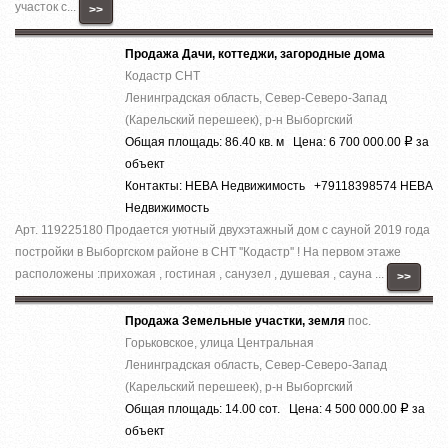
участок с...
>>
Продажа Дачи, коттеджи, загородные дома
Кодастр СНТ
Ленинградская область, Север-Северо-Запад
(Карельский перешеек), р-н Выборгский
Общая площадь: 86.40 кв. м Цена: 6 700 000.00
за
Р
объект
Контакты: НЕВА Недвижимость +79118398574 НЕВА
Недвижимость
Арт. 119225180 Продается уютный двухэтажный дом с сауной 2019 года
постройки в Выборгском районе в СНТ ''Кодастр'' ! На первом этаже
расположены :прихожая , гостиная , санузел , душевая , сауна ...
>>
Продажа Земельные участки, земля
пос.
Горьковское, улица Центральная
Ленинградская область, Север-Северо-Запад
(Карельский перешеек), р-н Выборгский
Общая площадь: 14.00 сот. Цена: 4 500 000.00
за
Р
объект