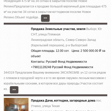
Резиденция 475 м² на 34 сотках в закрытом поселке Новое
РепиноПредлагается к продаже большой кирпичный дом площадью 475
м² на участке 34 сотки в закрытом коттеджном поселке Новое
Репино.Объект подойде...
>>
Продажа Земельные участки, земля
Выборг, Юг
СНТ, улица Пляжная
Ленинградская область, Север-Северо-Запад
(Карельский перешеек), р-н Выборгский
Общая площадь: 12.00 сот. Цена: 2 500 000.00
за
Р
объект
Контакты: Русский Фонд Недвижимости
+79811128248 Русский Фонд Недвижимости
344319 Предлагаем Вашему вниманию ЭКСКЛЮЗИВ: уч 12 соток рядом
с пляжем в городской черте и в то же время окружен лесным массивом с
корабельными соснами, в котором все дары природы.Участок состоит
из...
>>
Продажа Дачи, коттеджи, загородные дома
пос.
Уткино, улица Тихая