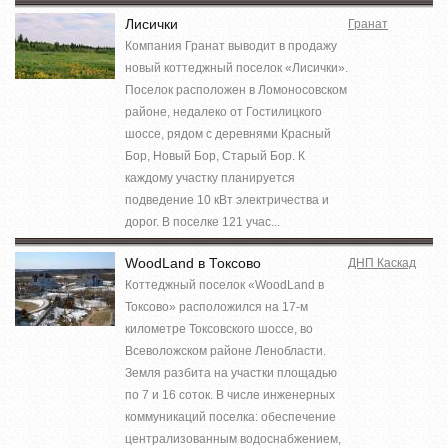
Лисички
Гранат
Компания Гранат выводит в продажу
новый коттеджный поселок «Лисички».
Поселок расположен в Ломоносовском
районе, недалеко от Гостилицкого
шоссе, рядом с деревнями Красный
Бор, Новый Бор, Старый Бор. К
каждому участку планируется
подведение 10 кВт электричества и
дорог. В поселке 121 учас...
WoodLand в Токсово
ДНП Каскад
Коттеджный поселок «WoodLand в
Токсово» расположился на 17-м
километре Токсовского шоссе, во
Всеволожском районе Ленобласти.
Земля разбита на участки площадью
по 7 и 16 соток. В числе инженерных
коммуникаций поселка: обеспечение
централизованным водоснабжением,