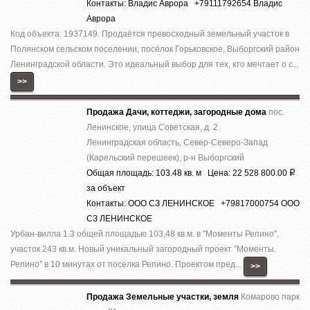
Контакты: Владис Аврора +79111792654 Владис
Аврора
Код объекта: 1937149. Продаётся превосходный земельный участок в
Полянском сельском поселении, посёлок Горьковское, Выборгский район
Ленинградской области. Это идеальный выбор для тех, кто мечтает о с...
>>
Продажа Дачи, коттеджи, загородные дома
пос.
Ленинское, улица Советская, д. 2
Ленинградская область, Север-Северо-Запад
(Карельский перешеек), р-н Выборгский
Общая площадь: 103.48 кв. м Цена: 22 528 800.00
Р
за объект
Контакты: ООО СЗ ЛЕНИНСКОЕ +79817000754 ООО
СЗ ЛЕНИНСКОЕ
Урбан-вилла 1.3 общей площадью 103,48 кв.м. в ''Моменты Репино'',
участок 243 кв.м. Новый уникальный загородный проект ''Моменты.
Репино'' в 10 минутах от поселка Репино. Проектом пред...
>>
Продажа Земельные участки, земля
Комарово парк