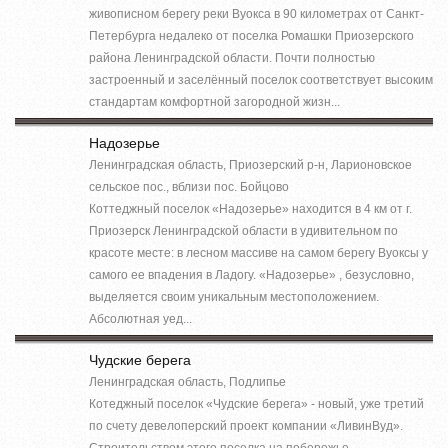
живописном берегу реки Вуокса в 90 километрах от Санкт-
Петербурга недалеко от поселка Ромашки Приозерского
района Ленинградской области. Почти полностью
застроенный и заселённый поселок соответствует высоким
стандартам комфортной загородной жизн...
Надозерье
Ленинградская область, Приозерский р-н, Ларионовское
сельское пос., вблизи пос. Бойцово
Коттеджный поселок «Надозерье» находится в 4 км от г.
Приозерск Ленинградской области в удивительном по
красоте месте: в лесном массиве на самом берегу Вуоксы у
самого ее впадения в Ладогу. «Надозерье» , безусловно,
выделяется своим уникальным местоположением.
Абсолютная уед...
Чудские берега
Ленинградская область, Подлипье
Котеджный поселок «Чудские берега» - новый, уже третий
по счету девелоперский проект компании «ЛивинВуд».
Строительством этого поселка на побережье