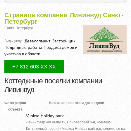
Страница компании Ливинвуд Санкт-
Петербург
Санкт-Петербург
Девелопмент
Застройщик
Виды услуг:
Подрядные работы
Продажа домов и
участков в области
+7 812 603 XX XX
Коттеджные поселки компании
Ливинвуд
Фотографии
Название поселка и дата сдачи
объекта
Vuoksa Holiday park
Ленинградская область, Приозерский р-н, Ромашки
Коттеджный поселок Vuoksa Holiday park расположился на