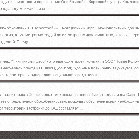
водится в местности пересечения Октябрьской набережной и улицы Крыленко
еподалеку. Ближайшей ста...
к» от компании «Петрострой» - 13-секционный кирпично-монолитный дом вы
 квартир, от 20-метровых студий до 63-метровых двухкомнатных, которые пер
тделкой. Преду...
лекс "Никитинский двор" - это еще один проект компании ООО "Новые Колом
 несъемной опалубки Durisol (Дюрисол). Удобные планировки таунхаузов, 
ая территория и однородная социальная среда обесп...
 территорию в Сестрорецке, входящем в границы Курортного района Санкт-
дает определенной обособленностью, поскольку обеспечен всеми необходи
т территории застройки до КАД составляет ...