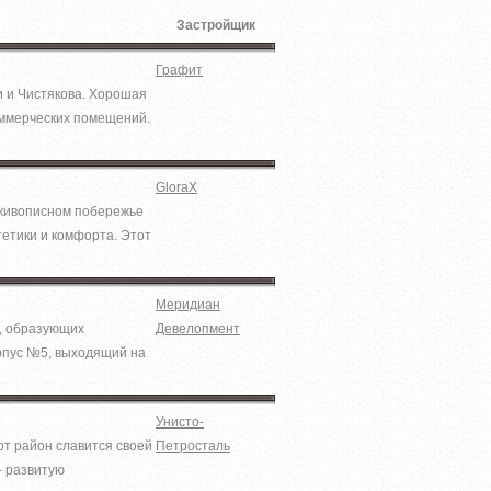
Застройщик
Графит
и и Чистякова. Хорошая
оммерческих помещений.
GloraX
 живописном побережье
тетики и комфорта. Этот
Меридиан
й, образующих
Девелопмент
рпус №5, выходящий на
Унисто-
от район славится своей
Петросталь
– развитую