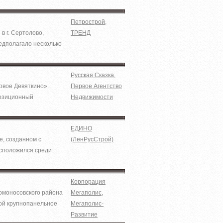
Петрострой
,
в г. Сертолово,
ТРЕНД
едполагало несколько
Русская Сказка
,
овое Девяткино».
Первое Агентство
позиционный
Недвижимости
ЕДИНО
е, созданном с
(ЛенРусСтрой)
асположился среди
Корпорация
Ломоносовского района
Мегаполис
,
бой крупнопанельное
Мегаполис-
Развитие