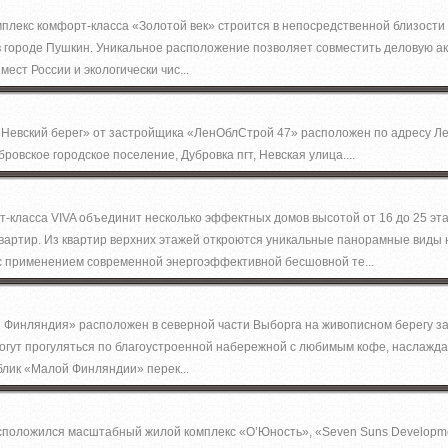
лекс комфорт-класса «Золотой век» строится в непосредственной близости 
в городе Пушкин. Уникальное расположение позволяет совместить деловую а
мест России и экологически чис...
Невский берег» от застройщика «ЛенОблСтрой 47» расположен по адресу Ле
ровское городское поселение, Дубровка пгт, Невская улица....
-класса VIVA объединит несколько эффектных домов высотой от 16 до 25 эта
вартир. Из квартир верхних этажей откроются уникальные панорамные виды н
с применением современной энергоэффективной бесшовной те...
Финляндия» расположен в северной части Выборга на живописном берегу зал
огут прогуляться по благоустроенной набережной с любимым кофе, наслаждая
блик «Малой Финляндии» перек...
сположился масштабный жилой комплекс «О’Юность», «Seven Suns Developme