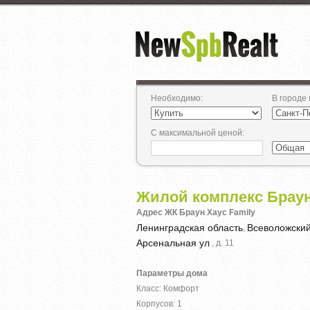
Необходимо
:
В городе
С максимальной ценой
:
Жилой комплекс Браун
Адрес ЖК Браун Хаус Family
Ленинградская область
Всеволожски
,
Арсенальная ул
, д. 11
Параметры дома
Класс: Комфорт
Корпусов: 1