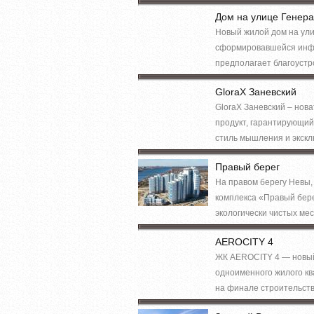
Дом на улице Генер
Новый жилой дом на ули
сформировавшейся инфр
предполагает благоустро
GloraX Заневский
GloraX Заневский – нов
продукт, гарантирующий
стиль мышления и экскл
Правый берег
На правом берегу Невы,
комплекса «Правый берег
экологически чистых мес
AEROCITY 4
ЖК AEROCITY 4 — новый 
одноименного жилого кв
на финале строительств