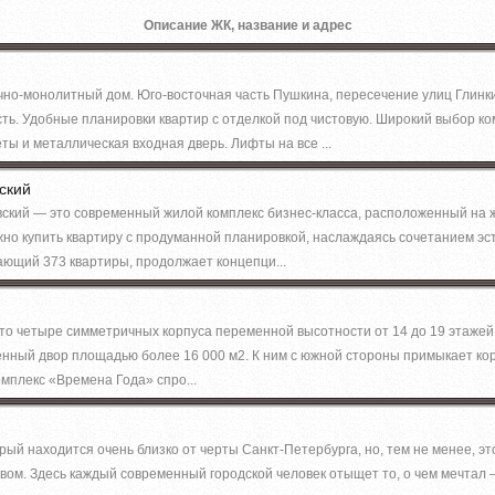
Описание ЖК, название и адрес
но-монолитный дом. Юго-восточная часть Пушкина, пересечение улиц Глинк
ть. Удобные планировки квартир с отделкой под чистовую. Широкий выбор к
ы и металлическая входная дверь. Лифты на все ...
ский
вский — это современный жилой комплекс бизнес-класса, расположенный на
ожно купить квартиру с продуманной планировкой, наслаждаясь сочетанием эс
ающий 373 квартиры, продолжает концепци...
о четыре симметричных корпуса переменной высотности от 14 до 19 этаже
нный двор площадью более 16 000 м2. К ним с южной стороны примыкает ко
омплекс «Времена Года» спро...
рый находится очень близко от черты Санкт-Петербурга, но, тем не менее, эт
вом. Здесь каждый современный городской человек отыщет то, о чем мечтал 