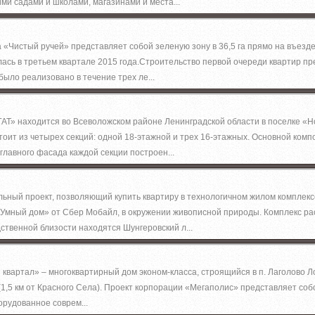
ми садами и школами, магазинами и места...
 «Чистый ручей» представляет собой зеленую зону в 36,5 га прямо на въезде 
лась в третьем квартале 2015 года.Строительство первой очереди квартир пр
было реализовано в течение трех ле...
Т» находится во Всеволожском районе Ленинградской области в поселке «Н
тоит из четырех секций: одной 18-этажной и трех 16-этажных. Основной ком
главного фасада каждой секции построен...
ьный проект, позволяющий купить квартиру в технологичном жилом комплекс
Умный дом» от Сбер Мобайл, в окружении живописной природы. Комплекс р
ственной близости находятся Шунгеровский л...
квартал» – многоквартирный дом эконом-класса, строящийся в п. Лаголово 
(1,5 км от Красного Села). Проект корпорации «Мегаполис» представляет со
орудованное соврем...