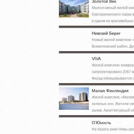
Золотой Век
Малоэтажный жилой комп
Екатерининского парка 
в одном из красивейших 
Невский Берег
Новый жилой комплекс «
Всеволожский район, Дуб
VIVA
Жилой комплекс комфорт
запроектировано 2067 к
Фасад облицовывается 
Малая Финляндия
Жилой комплекс «Малая 
зеленых зон. Жители см
залив. Архитектурный о
О'Юность
На берегу реки Невы ра