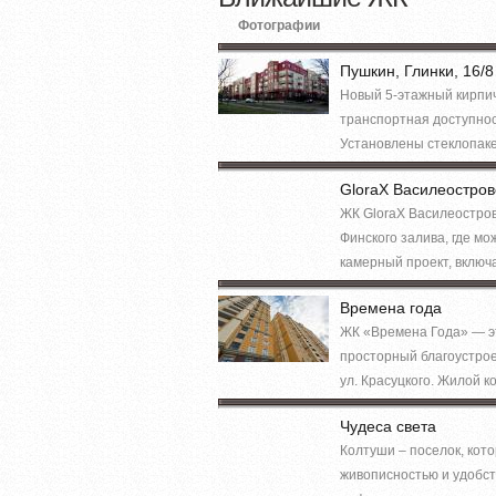
Фотографии
Пушкин, Глинки, 16/8
Новый 5-этажный кирпич
транспортная доступнос
Установлены стеклопакет
GloraX Василеостров
ЖК GloraX Василеостро
Финского залива, где м
камерный проект, включ
Времена года
ЖК «Времена Года» — эт
просторный благоустрое
ул. Красуцкого. Жилой к
Чудеса света
Колтуши – поселок, кото
живописностью и удобст