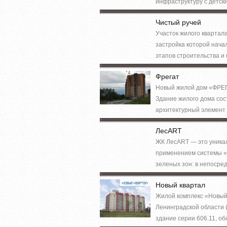
инфраструктуру с детски
Чистый ручей
Участок жилого квартала
застройка которой нача
этапов строительства и 
Фрегат
Новый жилой дом «ФРЕГА
Здание жилого дома сос
архитектурный элемент 
ЛесART
ЖК ЛесART — это уникал
применением системы «
зеленых зон: в непосред
Новый квартал
Жилой комплекс «Новый 
Ленинградской области 
здание серии 606.11, об