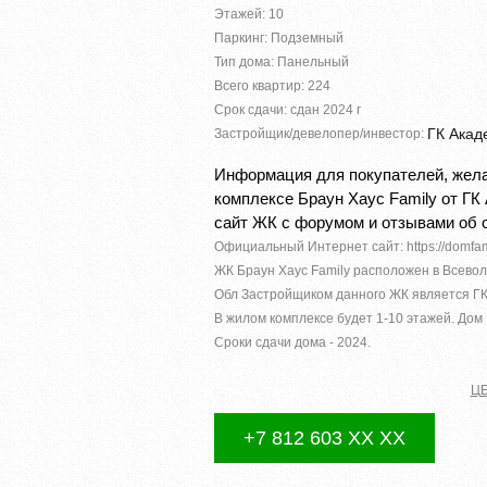
Этажей: 10
Паркинг: Подземный
Тип дома: Панельный
Всего квартир: 224
Срок сдачи: сдан 2024 г
ГК Акад
Застройщик/девелопер/инвестор:
Информация для покупателей, жела
комплексе Браун Хаус Family от Г
сайт ЖК с форумом и отзывами об 
Официальный Интернет сайт: https://domfami
ЖК Браун Хаус Family расположен в Всево
Обл Застройщиком данного ЖК является ГК
В жилом комплексе будет 1-10 этажей. Дом
Сроки сдачи дома - 2024.
Ц
+7 812 603 XX XX