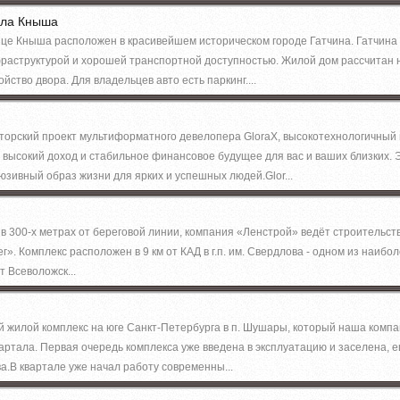
ала Кныша
це Кныша расположен в красивейшем историческом городе Гатчина. Гатчина -
аструктурой и хорошей транспортной доступностью. Жилой дом рассчитан н
йство двора. Для владельцев авто есть паркинг....
аторский проект мультиформатного девелопера GloraX, высокотехнологичны
 высокий доход и стабильное финансовое будущее для вас и ваших близких.
юзивный образ жизни для ярких и успешных людей.Glor...
 в 300-х метрах от береговой линии, компания «Ленстрой» ведёт строительст
». Комплекс расположен в 9 км от КАД в г.п. им. Свердлова - одном из наибол
т Всеволожск...
жилой комплекс на юге Санкт-Петербурга в п. Шушары, который наша компан
артала. Первая очередь комплекса уже введена в эксплуатацию и заселена, 
а.В квартале уже начал работу современны...