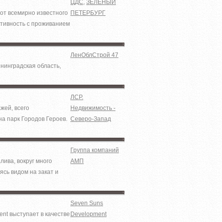
ЦДС
,
ЗЕЛЕНЫЙ
от всемирно известного
ПЕТЕРБУРГ
ктивность с проживанием
ЛенОблСтрой 47
нинградская область,
ЛСР.
жей, всего
Недвижимость -
а парк Городов Героев.
Северо-Запад
Группа компаний
ива, вокруг много
АМП
сь видом на закат и
Seven Suns
nt выступает в качестве
Development