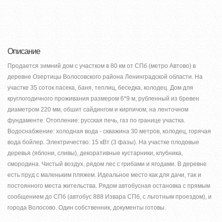
Описание
Продается зимний дом с участком в 80 км от СПб (метро Автово) в
деревне Озертицы Волосовского района Ленинградской области. На
участке 35 соток пасека, баня, теплиц, беседка, колодец. Дом для
круглогодичного проживания размером 6*9 м, рубленный из бревен
диаметром 220 мм, обшит сайдингом и кирпичом, на ленточном
фундаменте. Отопление: русская печь, газ по границе участка.
Водоснабжение: холодная вода - скважина 30 метров, колодец, горячая
вода бойлер. Электричество: 15 кВт (3 фазы). На участке плодовые
деревья (яблони, сливы), декоративные кустарники, клубника,
смородина. Чистый воздух, рядом лес с грибами и ягодами. В деревне
есть пруд с маленьким пляжем. Идеальное место как для дачи, так и
постоянного места жительства. Рядом автобусная остановка с прямым
сообщением до СПб (автобус 888 Извара СПб, с льготным проездом), и
города Волосово. Один собственник, документы готовы.